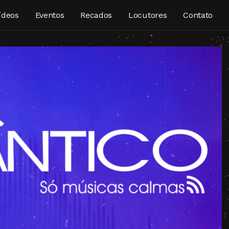
ídeos
Eventos
Recados
Locutores
Contato