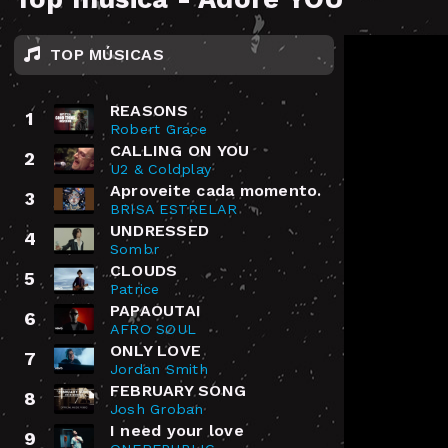
TOP MÚSICAS
REASONS
1
Robert Grace
CALLING ON YOU
2
U2 & Coldplay
Aproveite cada momento.
3
BRISA ESTRELAR
UNDRESSED
4
Sombr
CLOUDS
5
Patrice
PAPAOUTAI
6
AFRO SOUL
ONLY LOVE
7
Jordan Smith
FEBRUARY SONG
8
Josh Groban
I need your love
9