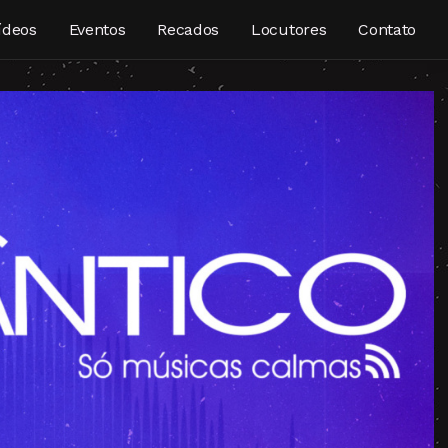
ídeos
Eventos
Recados
Locutores
Contato