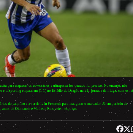
ta para esquecer os adversários e ultrapassá-los quando foi preciso. No entanto, não
 e o Sporting empataram (1-1) no Estádio do Dragão na 21.ª jornada da I Liga, com os le
ários do caminho e a servir Iván Fresneda para inaugurar o marcador. Já em período de
a, antes de Diomande e Matheus Reis serem expulsos.