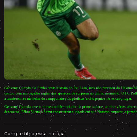
Geovany Quenda é o Simba desta história do Rei Leão, mas não precisou do Hakuna Mata
contou com um caçador inglês que apareceu de surpresa no último momento. O FC Porto
a manterem-se na frente do campeonato e os portistas a oito pontos no terceiro lugar.
Geovany Quenda teve o momento diferenciador da primeira parte, ao tirar vários advers
descontos, Fábio Vieira e Samu construíram a jogada em que Namaso empatou a partid
Compartilhe essa notícia